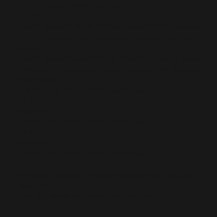
DMSB Lizenz C oder RaceCard
SX 1/SX 2
Fahrer die mehr als 20 Punkte bei den ADAC Masters/
ADAC YoungstarCup eigefahren haben dürfen nicht
starten
Fahrer die sich bereits für ein Abendprogramm eines
internat. SX-Events qualifiziert haben dürfen ebenfalls
nicht starten
DMSB Lizenz B/C/J-Lizenz/RaceCard
SX 3
bis 85ccm
DMSB Lizenz B/C/J-Lizenz/RaceCard
SX 4
bis 65ccm
DMSB Lizenz B/C/J-Lizenz/RaceCard
Es werden grundsätzlich
keine
ausländischen Lizenzen
akzeptiert.
Foreign licenses are general not accepted.