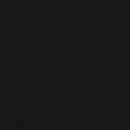
WER DARF STARTEN ?
SX Pro
Fahrer die mehr als 20 Punkte bei den ADAC MX-
Matsers / ADAC YoungstarCup eingefahren haben
Fahrer die sich bereits für einen Abendveranstaltung
einen internat. SX - Events qualifiziert haben
DMSB Lizenz A/B/C/J-Lizenz/RaceCard
SX Beginner
Fahrer ohne SX-Erfahrung außerhalb der Top Regio-
Klassen
Basis Rennerfahrung muss vorhanden sein